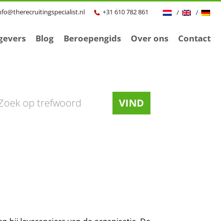
nfo@therecruitingspecialist.nl
+31 610 782 861
gevers
Blog
Beroepengids
Over ons
Contact
VIND