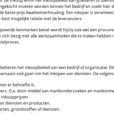
or de inkoop en/of het inkoopbeleid van goederen of dienste
ingekocht moeten worden binnen het bedrijf en zoekt hier d
 de beste prijs-kwaliteitverhouding. Een inkoper is verantwo
e best mogelijke relatie met de leveranciers.
ggevende kenmerken bevat wordt hij/zij ook wel een proc
zich bezig met alle werkzaamheden die te maken hebben 
stelproces.
 beheren het inkoopbeleid van een bedrijf of organisatie. Di
arnaast ook gaan om het inkopen van diensten. De volgende
en er behoefte is.
ciers. O.a. door middel van marktonderzoeken en marktontw
 inkoopprijzen.
van diensten en producten.
cten, grondstoffen of diensten.